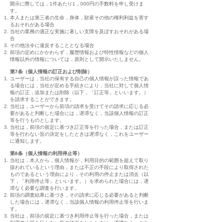
開示に際しては，1件あたり1，000円の手数料を申し受けま
す。
本人または第三者の生命，身体，財産その他の権利利益を害す
るおそれがある場合
当社の業務の適正な実施に著しい支障を及ぼすおそれがある場
合
その他法令に違反することとなる場合
前項の定めにかかわらず，履歴情報および特性情報などの個人
情報以外の情報については，原則として開示いたしません。
第7条（個人情報の訂正および削除）
ユーザーは，当社の保有する自己の個人情報が誤った情報であ
る場合には，当社が定める手続きにより，当社に対して個人情
報の訂正，追加または削除（以下，「訂正等」といいます。）
を請求することができます。
当社は，ユーザーから前項の請求を受けてその請求に応じる必
要があると判断した場合には，遅滞なく，当該個人情報の訂正
等を行うものとします。
当社は，前項の規定に基づき訂正等を行った場合，または訂正
等を行わない旨の決定をしたときは遅滞なく，これをユーザー
に通知します。
第8条（個人情報の利用停止等）
当社は，本人から，個人情報が，利用目的の範囲を超えて取り
扱われているという理由，または不正の手段により取得された
ものであるという理由により，その利用の停止または消去（以
下，「利用停止等」といいます。）を求められた場合には，遅
滞なく必要な調査を行います。
前項の調査結果に基づき，その請求に応じる必要があると判断
した場合には，遅滞なく，当該個人情報の利用停止等を行いま
す。
当社は，前項の規定に基づき利用停止等を行った場合，または