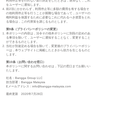
利用停止等を行わない旨の決定をしたときは，遅滞なく，これ
をユーザーに通知します。
前2項にかかわらず，利用停止等に多額の費用を有する場合そ
の他利用停止等を行うことが困難な場合であって，ユーザーの
権利利益を保護するために必要なこれに代わるべき措置をとれ
る場合は，この代替策を講じるものとします。
第9条（プライバシーポリシーの変更）
本ポリシーの内容は，法令その他本ポリシーに別段の定めのあ
る事項を除いて，ユーザーに通知することなく，変更すること
ができるものとします。
当社が別途定める場合を除いて，変更後のプライバシーポリシ
ーは，本ウェブサイトに掲載したときから効力を生じるものと
します。
第10条（お問い合わせ窓口）
本ポリシーに関するお問い合わせは，下記の窓口までお願いい
たします。
社名：Bangga Group LLC
担当部署：Bangga Malaysia
Eメールアドレス：info@bangga-malaysia.com
最終更新 2020年7月28日​