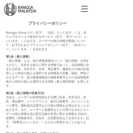
BANGGA
MALAYSIA
プライバシーポリシー
Bangga Group LLC（以下，「当社」といいます。）は，本
ウェブサイト上で提供するサービス（以下,「本サービス」と
いいます。）における，ユーザーの個人情報の取扱いについ
て，以下のとおりプライバシーポリシー（以下，「本ポリシ
ー」といいます。）を定めます。
第1条（個人情報）
「個人情報」とは，個人情報保護法にいう「個人情報」を指す
ものとし，生存する個人に関する情報であって，当該情報に含
まれる氏名，生年月日，住所，電話番号，連絡先その他の記述
等により特定の個人を識別できる情報及び容貌，指紋，声紋に
かかるデータ，及び健康保険証の保険者番号などの当該情報単
体から特定の個人を識別できる情報（個人識別情報）を指しま
す。
第2条（個人情報の収集方法）
当社は，ユーザーが利用登録をする際に氏名，生年月日，住
所，電話番号，メールアドレス，銀行口座番号，クレジットカ
ード番号，運転免許証番号などの個人情報をお尋ねすることが
あります。また，ユーザーと提携先などとの間でなされたユー
ザーの個人情報を含む取引記録や決済に関する情報を,当社の
提携先（情報提供元，広告主，広告配信先などを含みます。以
下，｢提携先｣といいます。）などから収集することがありま
す。