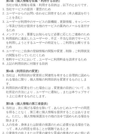
第3条（個人情報を収集・利用する目的）
当社が個人情報を収集・利用する目的は，以下のとおりです。
当社サービスの提供・運営のため
ユーザーからのお問い合わせに回答するため（本人確認を行う
ことを含む）
ユーザーが利用中のサービスの新機能，更新情報，キャンペー
ン等及び当社が提供する他のサービスの案内のメールを送付す
るため
メンテナンス，重要なお知らせなど必要に応じたご連絡のため
利用規約に違反したユーザーや，不正・不当な目的でサービス
を利用しようとするユーザーの特定をし，ご利用をお断りする
ため
ユーザーにご自身の登録情報の閲覧や変更，削除，ご利用状況
の閲覧を行っていただくため
有料サービスにおいて，ユーザーに利用料金を請求するため
上記の利用目的に付随する目的
第4条（利用目的の変更）
当社は，利用目的が変更前と関連性を有すると合理的に認めら
れる場合に限り，個人情報の利用目的を変更するものとしま
す。
利用目的の変更を行った場合には，変更後の目的について，当
社所定の方法により，ユーザーに通知し，または本ウェブサイ
ト上に公表するものとします。
第5条（個人情報の第三者提供）
当社は，次に掲げる場合を除いて，あらかじめユーザーの同意
を得ることなく，第三者に個人情報を提供することはありませ
ん。ただし，個人情報保護法その他の法令で認められる場合を
除きます。
人の生命，身体または財産の保護のために必要がある場合であ
って，本人の同意を得ることが困難であるとき
公衆衛生の向上または児童の健全な育成の推進のために特に必