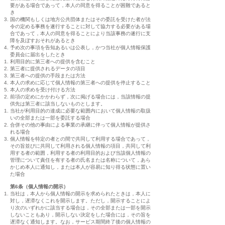
要がある場合であって，本人の同意を得ることが困難であると
き
国の機関もしくは地方公共団体またはその委託を受けた者が法
令の定める事務を遂行することに対して協力する必要がある場
合であって，本人の同意を得ることにより当該事務の遂行に支
障を及ぼすおそれがあるとき
予め次の事項を告知あるいは公表し，かつ当社が個人情報保護
委員会に届出をしたとき
利用目的に第三者への提供を含むこと
第三者に提供されるデータの項目
第三者への提供の手段または方法
本人の求めに応じて個人情報の第三者への提供を停止すること
本人の求めを受け付ける方法
前項の定めにかかわらず，次に掲げる場合には，当該情報の提
供先は第三者に該当しないものとします。
当社が利用目的の達成に必要な範囲内において個人情報の取扱
いの全部または一部を委託する場合
合併その他の事由による事業の承継に伴って個人情報が提供さ
れる場合
個人情報を特定の者との間で共同して利用する場合であって，
その旨並びに共同して利用される個人情報の項目，共同して利
用する者の範囲，利用する者の利用目的および当該個人情報の
管理について責任を有する者の氏名または名称について，あら
かじめ本人に通知し，または本人が容易に知り得る状態に置い
た場合
第6条（個人情報の開示）
当社は，本人から個人情報の開示を求められたときは，本人に
対し，遅滞なくこれを開示します。ただし，開示することによ
り次のいずれかに該当する場合は，その全部または一部を開示
しないこともあり，開示しない決定をした場合には，その旨を
遅滞なく通知します。なお，サービス期間終了後の個人情報の