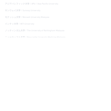
アジアパシフィック大学 / APU / Asia Pacific University
サンウェイ大学 / Sunway University
モナッシュ大学 / Monash University Malaysia
インティ大学 / INTI University
ノッティンガム大学 / The University of Nottingham Malaysia
ニューカッスル大学 / Newcastle University Medicine Malaysia
サウサンプトン大学 / University of Southampton Malaysia
リムコックウィン大学 / Limkokwing University
ニライ大学 / Nilai University
ヘルプ大学 / HELP University
マレーシア留学情報
留学サポート内容と料金
マレーシア留学ブログ
マレーシア留学メインプラン
マレーシア留学の手続き
マレーシア留学オプションプラン
マレーシア留学の費用
紹介キャンペーン